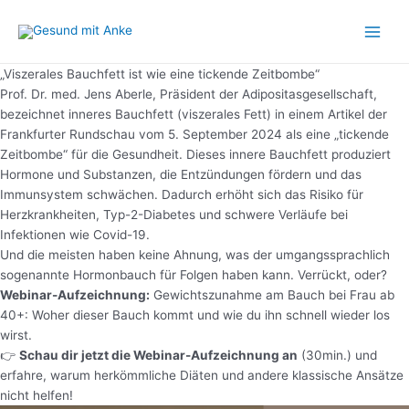
Zum
Main
Inhalt
Men
springen
„Viszerales Bauchfett ist wie eine tickende Zeitbombe“
Prof. Dr. med. Jens Aberle, Präsident der Adipositasgesellschaft,
bezeichnet inneres Bauchfett (viszerales Fett) in einem Artikel der
Frankfurter Rundschau vom 5. September 2024 als eine „tickende
Zeitbombe“ für die Gesundheit. Dieses innere Bauchfett produziert
Hormone und Substanzen, die Entzündungen fördern und das
Immunsystem schwächen. Dadurch erhöht sich das Risiko für
Herzkrankheiten, Typ-2-Diabetes und schwere Verläufe bei
Infektionen wie Covid-19.
Und die meisten haben keine Ahnung, was der umgangssprachlich
sogenannte Hormonbauch für Folgen haben kann. Verrückt, oder?
Webinar-Aufzeichnung:
Gewichtszunahme am Bauch bei Frau ab
40+: Woher dieser Bauch kommt und wie du ihn schnell wieder los
wirst.
👉
Schau dir jetzt die Webinar-Aufzeichnung an
(30min.) und
erfahre, warum herkömmliche Diäten und andere klassische Ansätze
nicht helfen!